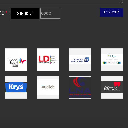
DE
*
:
ENVOYER