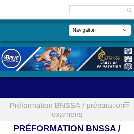
Panneau de gestion des cookies
Préformation BNSSA / préparation
Accueil
Préformation BNSSA / préparation examens
examens
PRÉFORMATION BNSSA /