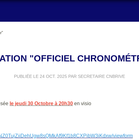
r"
ATION "OFFICIEL CHRONOMÉT
PUBLIÉE LE
24 OCT. 2025
PAR SECRETAIRE CNBRIVE
osée
le jeudi 30 Octobre à 20h30
en visio
mHONZ0TujZiiDehUgw8sQMkAf9Kf1b8CXPibW3iKdxw/viewform