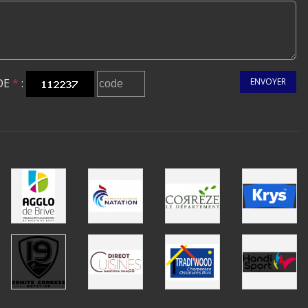
DE
*
:
ENVOYER