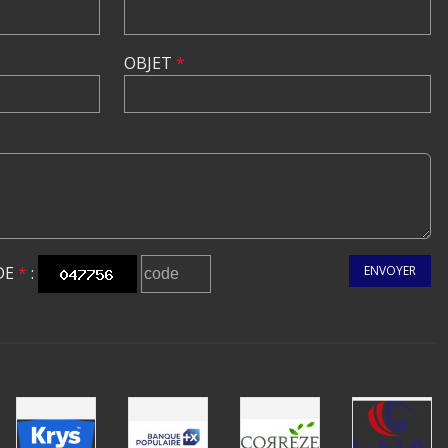
OBJET
*
DE
*
:
ENVOYER