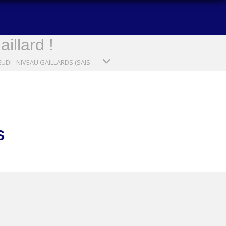
illard !
GA1 JEUDI : NIVEAU GAILLARDS (SAISON 2024-2025)
S