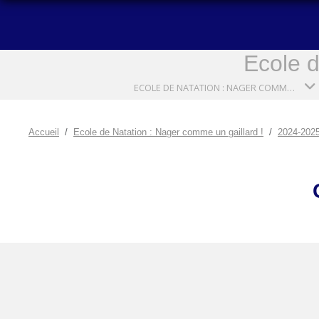
Ecole d
ECOLE DE NATATION : NAGER COMME UN GAILLARD !
Accueil
Ecole de Natation : Nager comme un gaillard !
2024-202