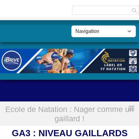
Panneau de gestion des cookies
Ecole de Natation : Nager comme un
Accueil
GA3 : Niveau Gaillards
gaillard !
GA3 : NIVEAU GAILLARDS