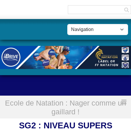
Panneau de gestion des cookies
Ecole de Natation : Nager comme un
Accueil
SG2 : Niveau Supers Gaillards
gaillard !
SG2 : NIVEAU SUPERS